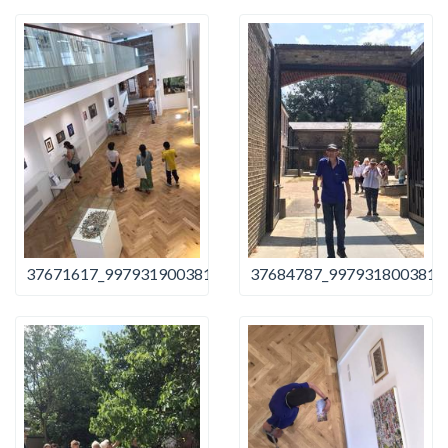
37671617_997931900381551_4317265366041493504_n
37684787_9979318003815