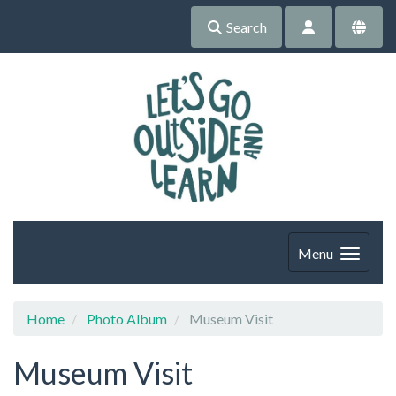
Search
Menu
Home
Photo Album
Museum Visit
Museum Visit