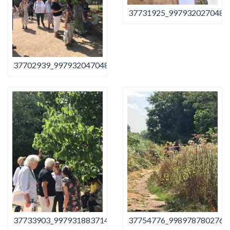
37731925_9979320270482
37702939_997932047048203_4796907994895876096_n
37733903_997931883714886_8475436192727302144_n
37754776_9989787802768