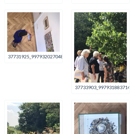
37731925_997932027048205_3744538422082011136_n
37733903_9979318837148