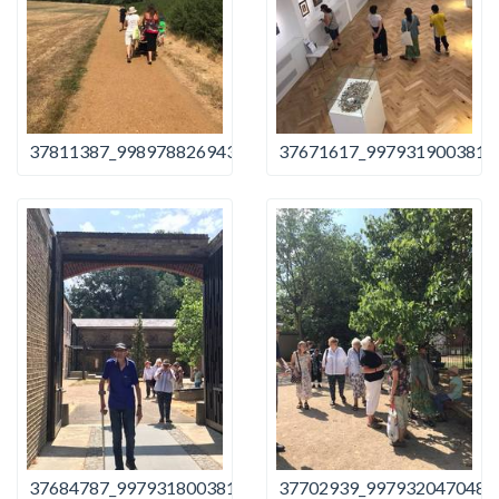
37811387_998978826943525_5142316089543229440_n
37671617_9979319003815
37684787_997931800381561_1273869737872326656_n
37702939_9979320470482