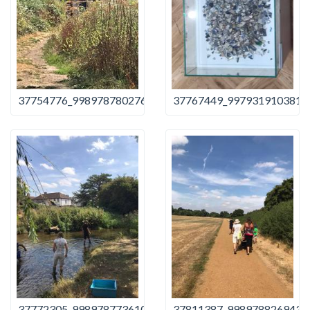
37754776_998978780276863_6224051161213698048_n
37767449_9979319103815
37772305_998978773610197_8586105680195223552_n
37811387_9989788269435