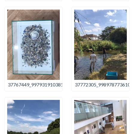
37767449_997931910381550_8263720371191021568_n
37772305_9989787736101